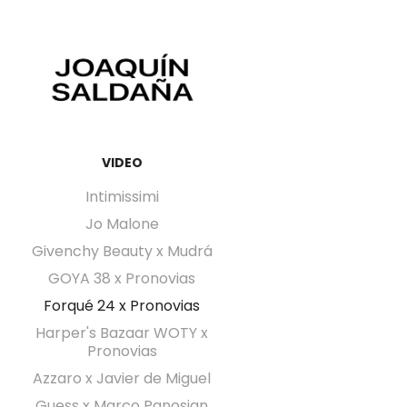
VIDEO
Intimissimi
Jo Malone
Givenchy Beauty x Mudrá
GOYA 38 x Pronovias
Forqué 24 x Pronovias
Harper's Bazaar WOTY x
Pronovias
Azzaro x Javier de Miguel
Guess x Marco Panosian